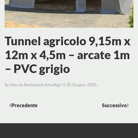
Tunnel agricolo 9,15m x
12m x 4,5m – arcate 1m
– PVC grigio
Scritto da
Redazione AmaAgri
il
30 Giugno 2025
.
Precedente
Successivo